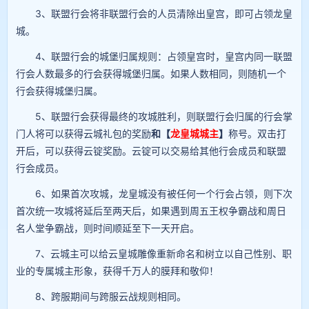
3、联盟行会将非联盟行会的人员清除出皇宫，即可占领龙皇
城。
4、联盟行会的城堡归属规则：占领皇宫时，皇宫内同一联盟
行会人数最多的行会获得城堡归属。如果人数相同，则随机一个
行会获得城堡归属。
5、联盟行会获得最终的攻城胜利，则联盟行会归属的行会掌
门人将可以获得云城礼包的奖励
和【
龙皇城城主
】
称号。双击打
开后，可以获得云锭奖励。云锭可以交易给其他行会成员和联盟
行会成员。
6、如果首次攻城，龙皇城没有被任何一个行会占领，则下次
首次统一攻城将延后至两天后，如果遇到周五王权争霸战和周日
名人堂争霸战，则时间顺延至下一天开启。
7、云城主可以给云皇城雕像重新命名和树立以自己性别、职
业的专属城主形象，获得千万人的膜拜和敬仰！
8、跨服期间与跨服云战规则相同。