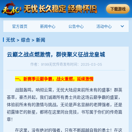
下载游戏
官方首页
新闻中心
公告中心
活动中心
无忧
>
综合
>
新闻
云巅之战点燃激情，群侠聚义征战龙皇城
作者：9199无忧传奇
发布时间：2025-03-05
一、新赛季云巅争霸，战火重燃，延续激情
战鼓轰鸣，响彻云霄，无忧大陆迎来前所未有的盛事！群英
荟萃，豪杰并起，我们诚邀所有勇士共赴这场云巅争霸的盛宴，
体验前所未有的激情与挑战。无论是声名显赫的老牌强者，还是
初露锋芒的新星，都将在这里同台竞技，书写属于你们的传奇篇
章！
在这里，没有绝对的强者，只有不断超越自我的勇士！在这