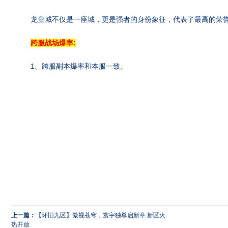
龙皇城不仅是一座城，更是强者的身份象征，代表了最高的荣
跨服战场爆率:
1、跨服副本爆率和本服一致。
上一篇：
【怀旧九区】傲视苍穹，寰宇独尊启新章 新区火
热开放