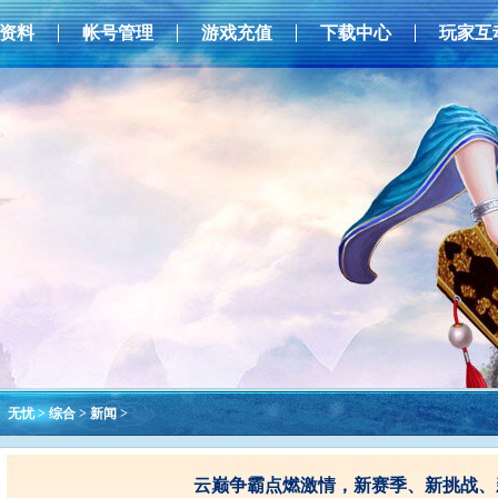
资料
帐号管理
游戏充值
下载中心
玩家互
无忧
>
综合
>
新闻
>
云巅争霸点燃激情，新赛季、新挑战、