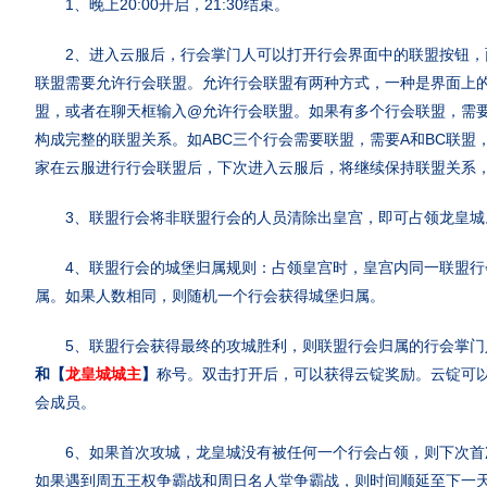
1、晚上20:00开启，21:30结束。
2、进入云服后，行会掌门人可以打开行会界面中的联盟按钮，
联盟需要允许行会联盟。允许行会联盟有两种方式，一种是界面上
盟，或者在聊天框输入@允许行会联盟。如果有多个行会联盟，需
构成完整的联盟关系。如ABC三个行会需要联盟，需要A和BC联盟
家在云服进行行会联盟后，下次进入云服后，将继续保持联盟关系
3、联盟行会将非联盟行会的人员清除出皇宫，即可占领龙皇城
4、联盟行会的城堡归属规则：占领皇宫时，皇宫内同一联盟行
属。如果人数相同，则随机一个行会获得城堡归属。
5、联盟行会获得最终的攻城胜利，则联盟行会归属的行会掌门
和【
龙皇城城主
】
称号。双击打开后，可以获得云锭奖励。云锭可
会成员。
6、如果首次攻城，龙皇城没有被任何一个行会占领，则下次首
如果遇到周五王权争霸战和周日名人堂争霸战，则时间顺延至下一