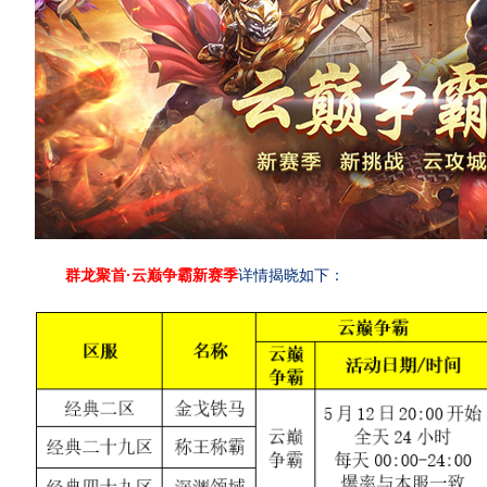
群龙聚首·云巅争霸新赛季
详情揭晓如下：