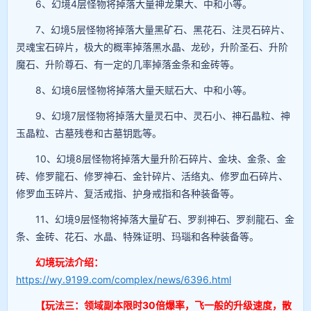
6、幻境4层怪物将掉落大量神龙果大、中和小等。
7、幻境5层怪物将掉落大量黑矿石、黑花石、注灵石碎片、
灵魂宝石碎片，极大的概率掉落黑水晶、龙砂，升阶圣石、升阶
魔石、升阶尊石、有一定的几率掉落金条和金砖等。
8、幻境6层怪物将掉落大量天赋石大、中和小等。
9、幻境7层怪物将掉落大量灵石中、灵石小、神石晶粒、神
玉晶粒、古墓残卷和古墓钥匙等。
10、幻境8层怪物将掉落大量升阶石碎片、金块、金条、金
砖、修罗龍石、修罗神石、金针碎片、活络丸、修罗血石碎片、
修罗血玉碎片、复活戒指、护身戒指和各种装备等。
11、幻境9层怪物将掉落大量矿石、罗刹神石、罗刹龍石、金
条、金砖、花石、水晶、特殊证明、玛瑙和各种装备等。
幻境玩法介绍：
https://wy.9199.com/complex/news/6396.html
【玩法三：领域副本限时30倍爆率，飞一般的升级速度，散