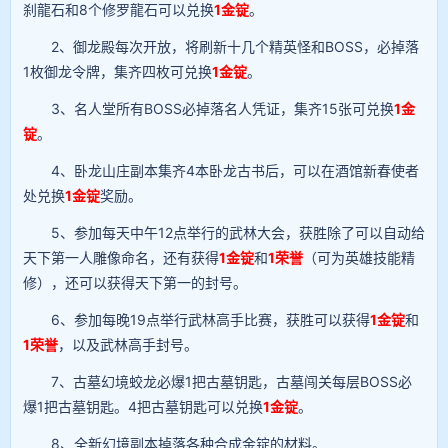
刹龍石和8个修罗龍石可以兑换
1金锭
。
2、御龙殿每次开放，将刷新十几个精英怪和BOSS，必掉落
1枚御龙令牌，集齐四枚可兑换
1金锭
。
3、名人堂所有BOSS必掉落名人凭证，集齐15张可兑换
1金
锭
。
4、卧龙山庄副本集齐4本卧龙古书后，可以在酒馆新春使者
处兑换
1金锭
奖励。
5、参加每天中午12点举行的武林大会，获胜除了可以自动给
天下第一人雕像命名，还有获得
1金锭
和
1荣誉
（可为英雄技能精
修），还可以获得天下第一的封号。
6、参加每晚19点举行武林高手比赛，获胜可以获得
1金锭
和
1荣誉
，以及武林高手封号。
7、古墓幻境蛟龙必爆1把古墓钥匙，古墓闯关每层BOSS必
爆1把古墓钥匙。4把古墓钥匙可以兑换
1金锭
。
8、全新幻境副本掉落各种合成金锭的材料。