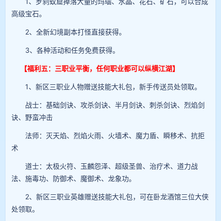
1、罗刹蚁窟掉落大量的玛瑙、水晶、花石、矿石，可以合成
高级宝石。
2、全新幻境副本打怪直接获得。
3、各种活动和任务免费获得。
【福利五：三职业平衡，任何职业都可以纵横江湖】
1、新区三职业人物赠送技能大礼包，新手传送员处领取。
战士：基础剑诀、攻杀剑诀、半月剑诀、刺杀剑诀、烈焰剑
诀、野蛮冲击
法师：灭天焰、烈焰火雨、火墙术、魔力盾、瞬移术、抗拒
术
道士：太极火符、玉麟怨泽、超级圣兽、治疗术、道力战
法、施毒功、防御术、魔御术、龙象功。
2、新区三职业英雄赠送技能大礼包，可在卧龙酒馆三位大侠
处领取。