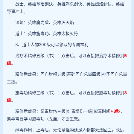
战士：英雄基础剑诀、英雄刺杀剑诀、英雄烈焰剑诀、英雄
野蛮冲击。
法师：英雄魔力盾、英雄灭天焰
道士：英雄施毒功、英雄太极火符
3、道士人物200级可以领取的专属福利
治疗术精修五级（书）：双击后，可以直接把治疗术精修到
5
级
。
精修后效果：回血增幅五级|基础回血总量四级|神圣回血总量
三级。
施毒功精修三级（书）：双击后，可以直接把施毒功精修到
3
级
。
精修后效果：绿毒增伤三级|红毒增伤一级|紫毒时间
+3秒
，
紫毒需要学习施毒功（龙血）才会生效。
绿毒作用：上毒后，无论是怪物还是人物都无法回血，永远