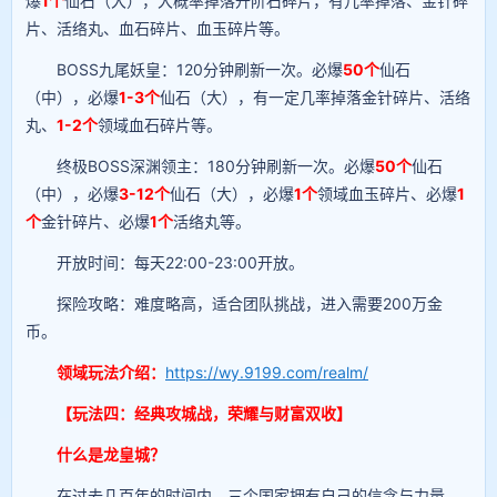
爆
1个
仙石（大），大概率掉落升阶石碎片，有几率掉落、金针碎
片、活络丸、血石碎片、血玉碎片等。
BOSS九尾妖皇：120分钟刷新一次。必爆
50个
仙石
（中），必爆
1-3个
仙石（大），有一定几率掉落金针碎片、活络
丸、
1-2个
领域血石碎片等。
终极BOSS深渊领主：180分钟刷新一次。必爆
50个
仙石
（中），必爆
3-12个
仙石（大），必爆
1个
领域血玉碎片、必爆
1
个
金针碎片、必爆
1个
活络丸等。
开放时间：每天22:00-23:00开放。
探险攻略：难度略高，适合团队挑战，进入需要200万金
币。
领域玩法介绍：
https://wy.9199.com/realm/
【玩法四：经典攻城战，荣耀与财富双收】
什么是龙皇城？
在过去几百年的时间内，三个国家拥有自己的信念与力量，