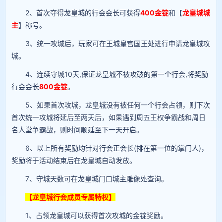
2、首次夺得龙皇城的行会会长可获得
400金锭
和【
龙皇城城
主
】称号。
3、统一攻城后，玩家可在王城皇宫国王处进行申请龙皇城攻
城。
4、连续守城10天,保证龙皇城不被攻破的第一个行会,将奖励
行会会长
800金锭
。
5、如果首次攻城，龙皇城没有被任何一个行会占领，则下次
首次统一攻城将延后至两天后，如果遇到周五王权争霸战和周日
名人堂争霸战，则时间顺延至下一天开启。
6、以上所有奖励均针对行会正会长(排在第一位的掌门人)，
奖励将于活动结束后在龙皇城自动发放。
7、守城天数可在龙皇城门口城主雕像处查询。
【龙皇城行会成员专属特权】
1、占领龙皇城可以获得首次攻城的金锭奖励。