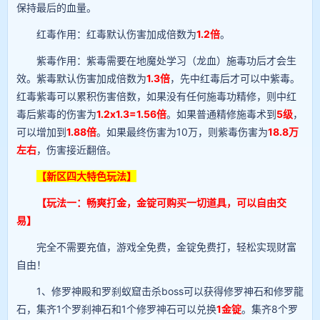
保持最后的血量。
红毒作用：红毒默认伤害加成倍数为
1.2倍
。
紫毒作用：紫毒需要在地魔处学习（龙血）施毒功后才会生
效。紫毒默认伤害加成倍数为
1.3倍
，先中红毒后才可以中紫毒。
红毒紫毒可以累积伤害倍数，如果没有任何施毒功精修，则中红
毒后紫毒的伤害为
1.2x1.3=1.56倍
。如果普通精修施毒术到
5级
，
可以增加到
1.88倍
。如果最终伤害为10万，则紫毒伤害为
18.8万
左右
，伤害接近翻倍。
【新区四大特色玩法】
【玩法一：畅爽打金，金锭可购买一切道具，可以自由交
易】
完全不需要充值，游戏全免费，金锭免费打，轻松实现财富
自由！
1、修罗神殿和罗刹蚁窟击杀boss可以获得修罗神石和修罗龍
石，集齐1个罗刹神石和1个修罗神石可以兑换
1金锭
。集齐8个罗