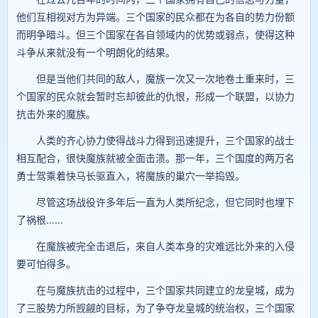
他们互相视对方为异端。三个国家的民众都在为各自的势力份额
而明争暗斗。但三个国家在各自领域内的优势或弱点，使得这种
斗争从来就没有一个明朗化的结果。
但是当他们共同的敌人，魔族一次又一次地卷土重来时，三
个国家的民众就会暂时忘却彼此的仇恨，形成一个联盟，以协力
抗击外来的魔族。
人类的齐心协力使得战斗力得到迅速提升，三个国家的战士
相互配合，很快魔族就被全面击溃。那一年，三个国度的两万名
勇士驾乘着快马长驱直入，将魔族的巢穴一举捣毁。
尽管这场战役许多年后一直为人类所纪念，但它同时也埋下
了祸根……
在魔族被完全击退后，来自人类本身的灾难远比外来的入侵
要可怕得多。
在与魔族抗击的过程中，三个国家共同建立的龙皇城，成为
了三股势力所觊觎的目标，为了争夺龙皇城的统治权，三个国家