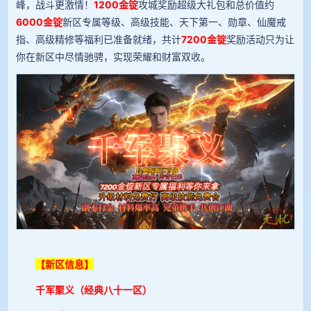
峰，战斗更激情！
1200金锭
攻城奖励超级大礼包和总价值约
6000金锭
新区专属等级、高级技能、天下第一、勋章、仙魔戒
指、高级精修等福利已准备就绪，共计
7200金锭
奖励活动只为让
你在新区中尽情驰骋，实现荣耀和财富双收。
【新区信息】
千军聚义（经典八十一区）