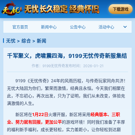
下载游戏
官方首页
新闻中心
公告中心
活动中心
无忧
>
综合
>
新闻
千军聚义，虎啸震四海，9199无忧传奇新服集结
作者：9199无忧传奇
发布时间：2026-01-21
9199《无忧传奇》24年的风雨历程，与传奇玩家同舟共济！
无忧大陆因为你们，繁荣而激情，经典且永恒。今天我们相聚在
此，不忘初心，再次出发，只为了证明，我们从未改变，体验充
满激情的人生。
新区将在
1月22日
火爆开服，新区将采用
经典版本、三职
业、努力就有回报，更加公平
的游戏环境！同时我们准备了丰厚
的福利新手福利，成长更轻松，实力差距小，让你轻松到达巅