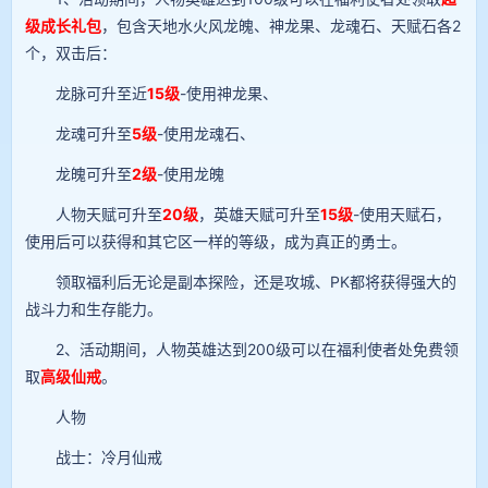
级成长礼包
，包含天地水火风龙魄、神龙果、龙魂石、天赋石各2
个，双击后：
龙脉可升至近
15级
-使用神龙果、
龙魂可升至
5级
-使用龙魂石、
龙魄可升至
2级
-使用龙魄
人物天赋可升至
20级
，英雄天赋可升至
15级
-使用天赋石，
使用后可以获得和其它区一样的等级，成为真正的勇士。
领取福利后无论是副本探险，还是攻城、PK都将获得强大的
战斗力和生存能力。
2、活动期间，人物英雄达到200级可以在福利使者处免费领
取
高级仙戒
。
人物
战士：冷月仙戒