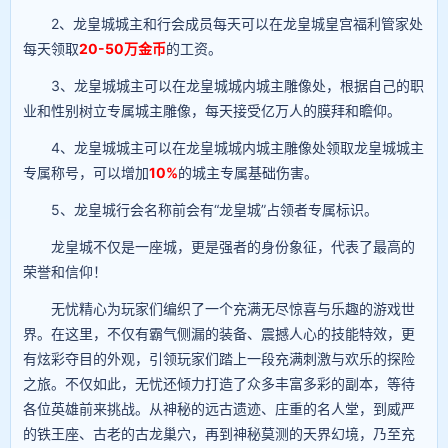
2、龙皇城城主和行会成员每天可以在龙皇城皇宫福利管家处
每天领取
20-50万金币
的工资。
3、龙皇城城主可以在龙皇城城内城主雕像处，根据自己的职
业和性别树立专属城主雕像，每天接受亿万人的膜拜和瞻仰。
4、龙皇城城主可以在龙皇城城内城主雕像处领取龙皇城城主
专属称号，可以增加
10%
的城主专属基础伤害。
5、龙皇城行会名称前会有“龙皇城”占领者专属标识。
龙皇城不仅是一座城，更是强者的身份象征，代表了最高的
荣誉和信仰！
无忧精心为玩家们编织了一个充满无尽惊喜与乐趣的游戏世
界。在这里，不仅有霸气侧漏的装备、震撼人心的技能特效，更
有炫彩夺目的外观，引领玩家们踏上一段充满刺激与欢乐的探险
之旅。不仅如此，无忧还倾力打造了众多丰富多彩的副本，等待
各位英雄前来挑战。从神秘的远古遗迹、庄重的名人堂，到威严
的铁王座、古老的古龙巢穴，再到神秘莫测的天界幻境，乃至充