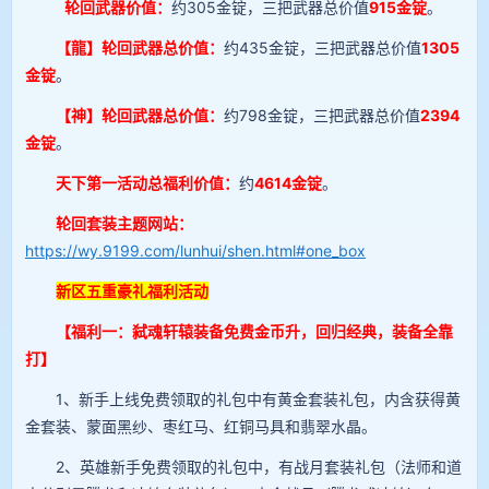
轮回武器价值：
约305金锭，三把武器总价值
915金锭
。
【龍】轮回武器总价值：
约435金锭，三把武器总价值
1305
金锭
。
【神】轮回武器总价值：
约798金锭，三把武器总价值
2394
金锭
。
天下第一活动总福利价值：
约
4614金锭
。
轮回套装主题网站：
https://wy.9199.com/lunhui/shen.html#one_box
新区五重豪礼福利活动
【福利一：弑魂轩辕装备免费金币升，回归经典，装备全靠
打】
1、新手上线免费领取的礼包中有黄金套装礼包，内含获得黄
金套装、蒙面黑纱、枣红马、红铜马具和翡翠水晶。
2、英雄新手免费领取的礼包中，有战月套装礼包（法师和道