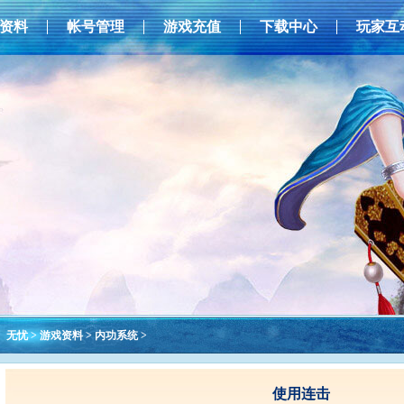
资料
帐号管理
游戏充值
下载中心
玩家互
无忧
>
游戏资料
>
内功系统
>
使用连击