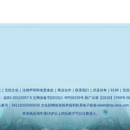
忧
|
无忧文化
|
法律声明和免责条款
|
商业合作
|
联系我们
|
武圣传奇
|
9199
|
无忧
案：
皖B2-20110057-5
文网游备字[2015]Ｃ-RPG0230号 新广出审【2018】1769号 ISBN 
：34110202000035 文化部网络游戏举报和联系电子邮箱:wlwh@vip.sina.co
本游戏必须年满18岁以上的玩家才可以注册进入。