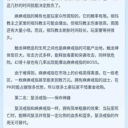
这几秒的时间就能决定胜负了。
麻痹戒指的稀有也是玩家众所周知的，它的概率有限。祖玛
教主之家里的祖玛教主可能会爆出，但祖玛教主伤害很高，周围
还有大量小怪。而且，祖玛教主刷新时间较长，玩家要等待很
久。
触龙神栖息的生死之间也是麻痹戒指的可能产出地，触龙神
体型巨大，攻击方式多样，能释放毒雾和突袭攻击，同样很危
险。幻境十层也有几率出现能爆出麻痹戒指的BOSS。
由于难得到，麻痹戒指在市场上的价格高得离谱。在一些老
区，一枚麻痹戒指甚至能卖到数万元。拥有麻痹戒指的战士，在
PK时能占据很多优势，所以很多土豪玩家不惜重金收购。
第二名：复活戒指——保命神器
复活戒指和麻痹戒指一样，拥有简单粗暴的效果：当玩家死
亡时，能瞬间复活并恢复一定比例的血条和蓝条，复活戒指的作
用无可替代。