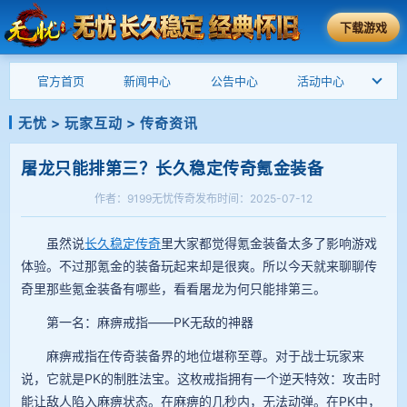
下载游戏
官方首页
新闻中心
公告中心
活动中心
无忧
>
玩家互动
>
传奇资讯
屠龙只能排第三？长久稳定传奇氪金装备
作者：9199无忧传奇
发布时间：2025-07-12
虽然说
长久稳定传奇
里大家都觉得氪金装备太多了影响游戏
体验。不过那氪金的装备玩起来却是很爽。所以今天就来聊聊传
奇里那些氪金装备有哪些，看看屠龙为何只能排第三。
第一名：麻痹戒指——PK无敌的神器
麻痹戒指在传奇装备界的地位堪称至尊。对于战士玩家来
说，它就是PK的制胜法宝。这枚戒指拥有一个逆天特效：攻击时
能让敌人陷入麻痹状态。在麻痹的几秒内，无法动弹。在PK中，