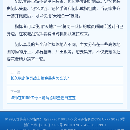
记忆套装虽然不是单件装备，但它整套的价值高。记忆套装
由记忆头盔、记忆项链、记忆手镯和记忆戒指组成，当玩家集齐
一套并佩戴后，可以使用“天地合一”技能。
指挥者可以使用“天地合一”将同一队伍的成员瞬间传送到自己
身边。在攻城战指挥者看准时机把队友拉过来。
记忆套装的各个部件掉落地点不同，主要分布在一些高级地
图的怪物身上，如石墓阵、尸王殿等。想要集齐，不仅要氪金还
要花费精力凑齐一套。
上一篇
长久稳定传奇战士氪金装备怎么选？
下一篇
法师在9199传奇不能诱惑哪些怪当宝宝
9199无忧传奇
ICP备案：
皖B2-20110057-5
文网游备字[2015]Ｃ-RPG0230号
新广出审【2018】1769号 ISBN 978-7-498-05099-1